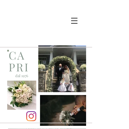
CA
PRI
dal 1976